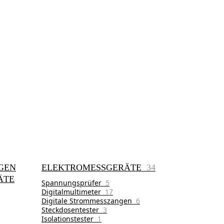
GEN
ELEKTROMESSGERÄTE
34
ÄTE
Spannungsprüfer
5
Digitalmultimeter
17
Digitale Strommesszangen
6
Steckdosentester
3
Isolationstester
1