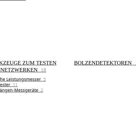
KZEUGE ZUM TESTEN
BOLZENDETEKTOREN
 NETZWERKEN
18
che Leistungsmesser
5
tester
11
längen-Messgeräte
2