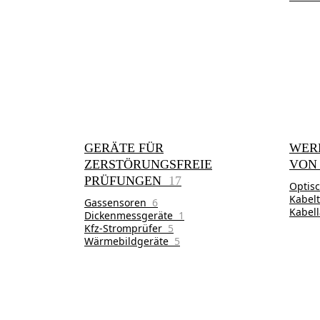
GERÄTE FÜR
WER
ZERSTÖRUNGSFREIE
VON
PRÜFUNGEN
17
Optis
Kabel
Gassensoren
6
Kabel
Dickenmessgeräte
1
Kfz-Stromprüfer
5
Wärmebildgeräte
5