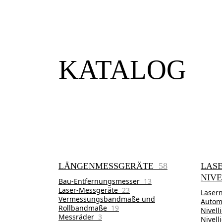
KATALOG
LÄNGENMESSGERÄTE
58
LASE
NIV
Bau-Entfernungsmesser
13
Laser-Messgeräte
23
Laser
Vermessungsbandmaße und
Autom
Rollbandmaße
19
Nivell
Messräder
3
Nivel