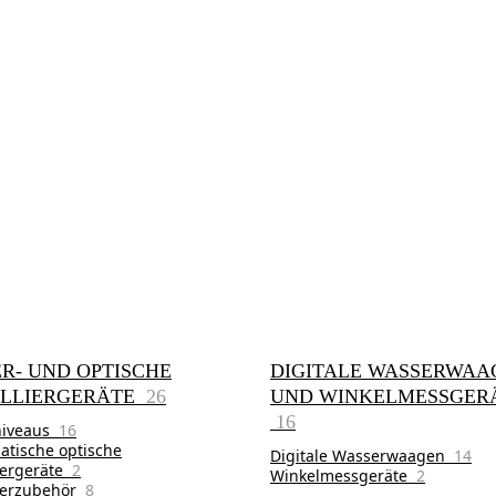
R- UND OPTISCHE
DIGITALE WASSERWAA
ELLIERGERÄTE
26
UND WINKELMESSGER
16
niveaus
16
atische optische
Digitale Wasserwaagen
14
iergeräte
2
Winkelmessgeräte
2
lierzubehör
8