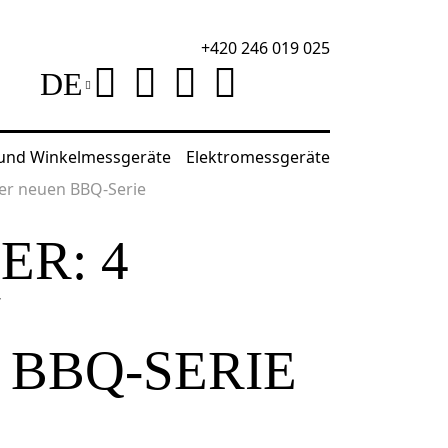
+420 246 019 025
DE
 und Winkelmessgeräte
Elektromessgeräte
der neuen BBQ-Serie
ER: 4
N
 BBQ-SERIE