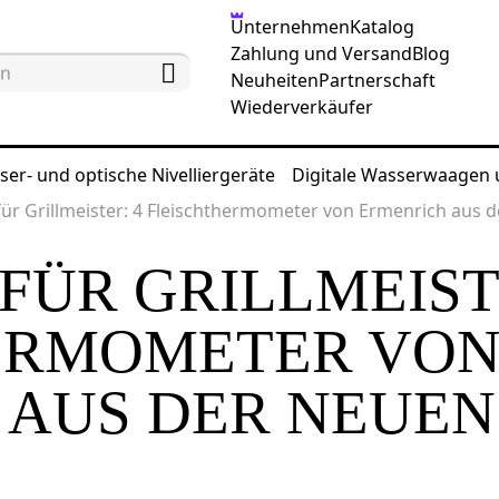
Unternehmen
Katalog
Zahlung und Versand
Blog
Neuheiten
Partnerschaft
Wiederverkäufer
ser- und optische Nivelliergeräte
Digitale Wasserwaagen
ür Grillmeister: 4 Fleischthermometer von Ermenrich aus 
FÜR GRILLMEIST
ERMOMETER VO
AUS DER NEUEN