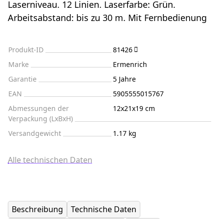
Laserniveau. 12 Linien. Laserfarbe: Grün.
Arbeitsabstand: bis zu 30 m. Mit Fernbedienung
Produkt-ID
81426
Marke
Ermenrich
Garantie
5 Jahre
EAN
5905555015767
Abmessungen der
12x21x19 cm
Verpackung (LxBxH)
Versandgewicht
1.17 kg
Alle technischen Daten
Beschreibung
Technische Daten