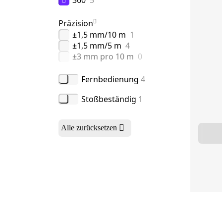
360
5
Präzision
±1,5 mm/10 m
1
±1,5 mm/5 m
4
±3 mm pro 10 m
0
Fernbedienung
4
Stoßbeständig
1
Alle zurücksetzen