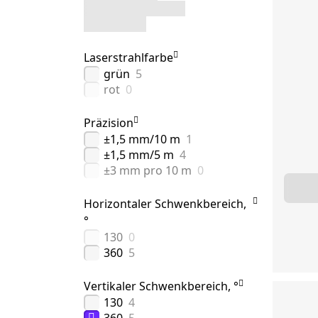
Laserstrahlfarbe
grün
5
rot
0
Präzision
±1,5 mm/10 m
1
±1,5 mm/5 m
4
±3 mm pro 10 m
0
Horizontaler Schwenkbereich,
°
130
0
360
5
Vertikaler Schwenkbereich, °
130
4