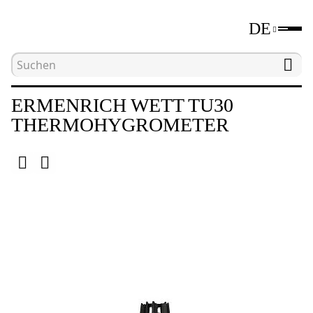
DE
Hauptseite
Katalog
Umweltmessgeräte
E
ERMENRICH WETT TU30
THERMOHYGROMETER