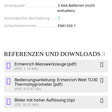
Stromquelle
3 AAA-Batterien (nicht
enthalten)
Automatische Abschaltung
Sicherheitsnormen
EN61326-1
REFERENZEN UND DOWNLOADS
3
Ermenrich Messwerkzeuge (pdf)
(PDF, 1.19 Mb)
Bedienungsanleitung: Ermenrich Wett TU30
Thermohygrometer (pdf)
(PDF, 915.87 Kb)
Bilder mit hoher Auflösung (zip)
(ZIP, 36.55 Mb)