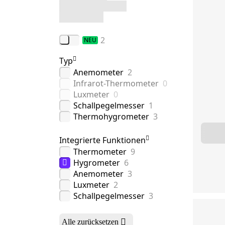
2
NEU
Typ
Anemometer
2
Infrarot-Thermometer
0
Luxmeter
0
Schallpegelmesser
1
Thermohygrometer
3
Integrierte Funktionen
Thermometer
9
Hygrometer
6
Anemometer
3
Luxmeter
2
Schallpegelmesser
3
Alle zurücksetzen