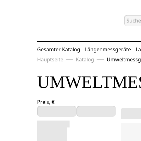
Gesamter Katalog
Längenmessgeräte
La
Hauptseite
Katalog
Umweltmessg
UMWELTME
Preis, €