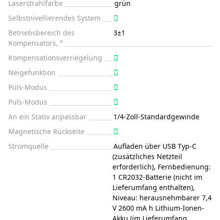
Laserstrahlfarbe
grün
Selbstnivellierendes System
Betriebsbereich des
3±1
Kompensators, °
Kompensationsverriegelung
Neigefunktion
Puls-Modus
Puls-Modus
An ein Stativ anpassbar
1/4-Zoll-Standardgewinde
Magnetische Rückseite
Stromquelle
Aufladen über USB Typ-C
(zusätzliches Netzteil
erforderlich), Fernbedienung:
1 CR2032-Batterie (nicht im
Lieferumfang enthalten),
Niveau: herausnehmbarer 7,4
V 2600 mA h Lithium-Ionen-
Akku (im Lieferumfang