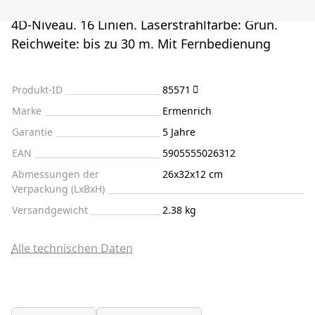
4D-Niveau. 16 Linien. Laserstrahlfarbe: Grün.
Reichweite: bis zu 30 m. Mit Fernbedienung
Produkt-ID
85571
Marke
Ermenrich
Garantie
5 Jahre
EAN
5905555026312
Abmessungen der
26x32x12 cm
Verpackung (LxBxH)
Versandgewicht
2.38 kg
Alle technischen Daten