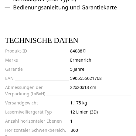
Bedienungsanleitung und Garantiekarte
TECHNISCHE DATEN
Produkt-ID
84088
Marke
Ermenrich
Garantie
5 Jahre
EAN
5905555021768
Abmessungen der
22x20x13 cm
Verpackung (LxBxH)
Versandgewicht
1.175 kg
Lasernivelliergerät Typ
12 Linien (3D)
Anzahl horizontaler Ebenen
1
Horizontaler Schwenkbereich,
360