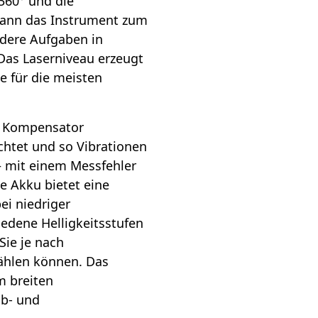
360° und die
 kann das Instrument zum
ndere Aufgaben in
as Laserniveau erzeugt
e für die meisten
m Kompensator
chtet und so Vibrationen
 – mit einem Messfehler
e Akku bietet eine
ei niedriger
hiedene Helligkeitsstufen
Sie je nach
wählen können. Das
m breiten
ub- und