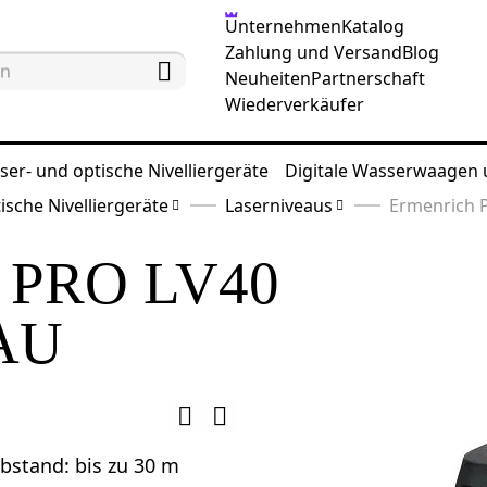
Unternehmen
Katalog
Zahlung und Versand
Blog
Neuheiten
Partnerschaft
Wiederverkäufer
ser- und optische Nivelliergeräte
Digitale Wasserwaagen
ische Nivelliergeräte
Laserniveaus
Ermenrich 
PRO LV40
AU
abstand: bis zu 30 m