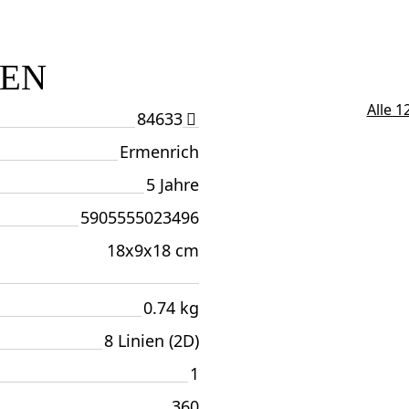
TEN
Alle 
84633
Ermenrich
5 Jahre
5905555023496
18x9x18 cm
0.74 kg
8 Linien (2D)
1
360