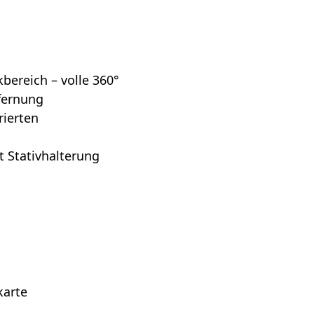
bereich – volle 360°
tfernung
rierten
 Stativhalterung
karte