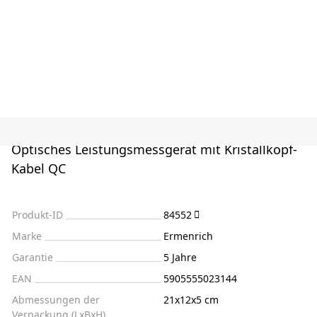
Optisches Leistungsmessgerät mit Kristallkopf-
Kabel QC
Produkt-ID
84552
Marke
Ermenrich
Garantie
5 Jahre
EAN
5905555023144
Abmessungen der
21x12x5 cm
Verpackung (LxBxH)