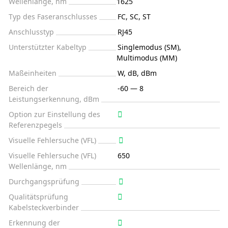
Wellenlänge, nm
1625
Typ des Faseranschlusses
FC, SC, ST
Anschlusstyp
RJ45
Unterstützter Kabeltyp
Singlemodus (SM),
Multimodus (MM)
Maßeinheiten
W, dB, dBm
Bereich der
-60 — 8
Leistungserkennung, dBm
Option zur Einstellung des
Referenzpegels
Visuelle Fehlersuche (VFL)
Visuelle Fehlersuche (VFL)
650
Wellenlänge, nm
Durchgangsprüfung
Qualitätsprüfung
Kabelsteckverbinder
Erkennung der