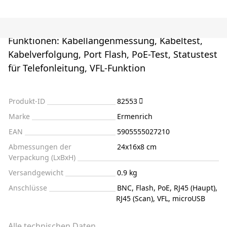
Funktionen: Kabellängenmessung, Kabeltest,
Kabelverfolgung, Port Flash, PoE-Test, Statustest
für Telefonleitung, VFL-Funktion
Produkt-ID
82553
Marke
Ermenrich
EAN
5905555027210
Abmessungen der
24x16x8 cm
Verpackung (LxBxH)
Versandgewicht
0.9 kg
Anschlüsse
BNC, Flash, PoE, RJ45 (Haupt),
RJ45 (Scan), VFL, microUSB
Alle technischen Daten