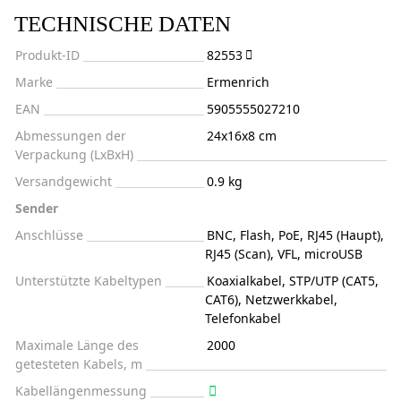
TECHNISCHE DATEN
Produkt-ID
82553
Marke
Ermenrich
EAN
5905555027210
Abmessungen der
24x16x8 cm
Verpackung (LxBxH)
Versandgewicht
0.9 kg
Sender
Anschlüsse
BNC, Flash, PoE, RJ45 (Haupt),
RJ45 (Scan), VFL, microUSB
Unterstützte Kabeltypen
Koaxialkabel, STP/UTP (CAT5,
CAT6), Netzwerkkabel,
Telefonkabel
Maximale Länge des
2000
getesteten Kabels, m
Kabellängenmessung