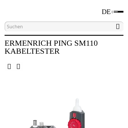
DE
Hauptseite
Katalog
Werkzeuge zum Testen von
ERMENRICH PING SM110
KABELTESTER