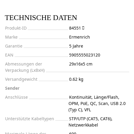
TECHNISCHE DATEN
Produkt-ID
84551
Marke
Ermenrich
Garantie
5 Jahre
EAN
5905555023120
Abmessungen der
29x16x5 cm
Verpackung (LxBxH)
Versandgewicht
0.62 kg
Sender
Anschlüsse
Kontinuität, Länge/Flash,
OPM, PoE, QC, Scan, USB 2.0
(Typ C), VFL
Unterstützte Kabeltypen
STP/UTP (CAT5, CAT6),
Netzwerkkabel
Maximale Länge des
600