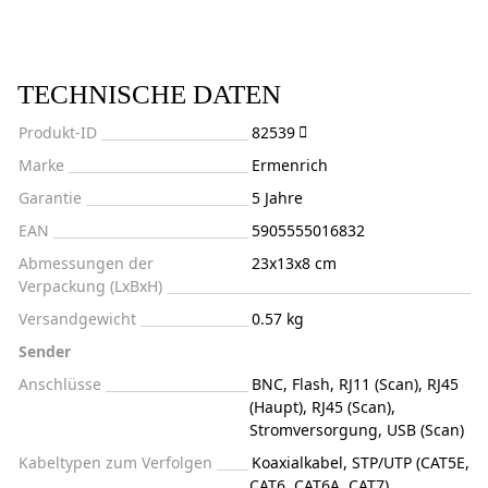
TECHNISCHE DATEN
Produkt-ID
82539
Marke
Ermenrich
Garantie
5 Jahre
EAN
5905555016832
Abmessungen der
23x13x8 cm
Verpackung (LxBxH)
Versandgewicht
0.57 kg
Sender
Anschlüsse
BNC, Flash, RJ11 (Scan), RJ45
(Haupt), RJ45 (Scan),
Stromversorgung, USB (Scan)
Kabeltypen zum Verfolgen
Koaxialkabel, STP/UTP (CAT5E,
CAT6, CAT6A, CAT7)