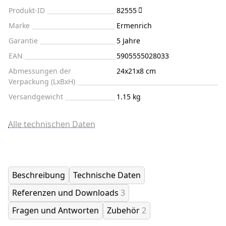
Produkt-ID
82555
Marke
Ermenrich
Garantie
5 Jahre
EAN
5905555028033
Abmessungen der
24x21x8 cm
Verpackung (LxBxH)
Versandgewicht
1.15 kg
Alle technischen Daten
Beschreibung
Technische Daten
Referenzen und Downloads
3
Fragen und Antworten
Zubehör
2