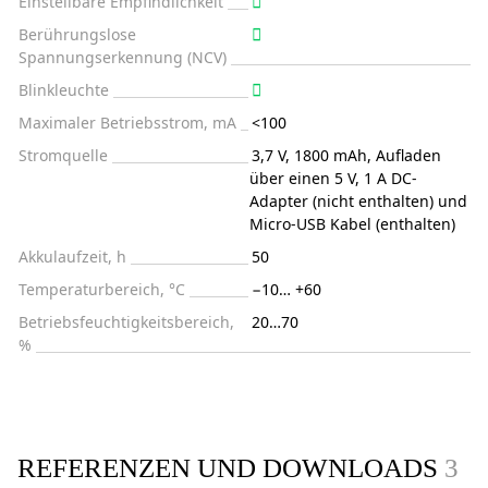
Einstellbare Empfindlichkeit
Berührungslose
Spannungserkennung (NCV)
Blinkleuchte
Maximaler Betriebsstrom, mA
<100
Stromquelle
3,7 V, 1800 mAh, Aufladen
über einen 5 V, 1 A DC-
Adapter (nicht enthalten) und
Micro-USB Kabel (enthalten)
Akkulaufzeit, h
50
Temperaturbereich, °C
−10… +60
Betriebsfeuchtigkeitsbereich,
20…70
%
REFERENZEN UND DOWNLOADS
3