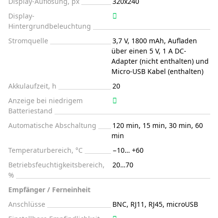
Display-Auflösung, px
320x240
Display-
Hintergrundbeleuchtung
Stromquelle
3,7 V, 1800 mAh, Aufladen
über einen 5 V, 1 A DC-
Adapter (nicht enthalten) und
Micro-USB Kabel (enthalten)
Akkulaufzeit, h
20
Anzeige bei niedrigem
Batteriestand
Automatische Abschaltung
120 min, 15 min, 30 min, 60
min
Temperaturbereich, °C
−10… +60
Betriebsfeuchtigkeitsbereich,
20…70
%
Empfänger / Ferneinheit
Anschlüsse
BNC, RJ11, RJ45, microUSB