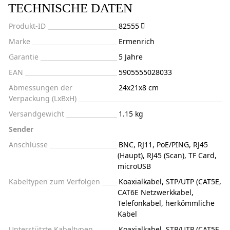
TECHNISCHE DATEN
Produkt-ID
82555
Marke
Ermenrich
Garantie
5 Jahre
EAN
5905555028033
Abmessungen der
24x21x8 cm
Verpackung (LxBxH)
Versandgewicht
1.15 kg
Sender
Anschlüsse
BNC, RJ11, PoE/PING, RJ45
(Haupt), RJ45 (Scan), TF Card,
microUSB
Kabeltypen zum Verfolgen
Koaxialkabel, STP/UTP (CAT5E,
CAT6E Netzwerkkabel,
Telefonkabel, herkömmliche
Kabel
Unterstützte Kabeltypen
Koaxialkabel, STP/UTP (CAT5E,