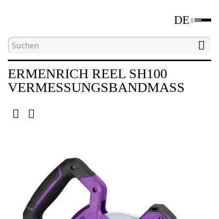
DE
Hauptseite
Katalog
Längenmessgeräte
V
ERMENRICH REEL SH100
VERMESSUNGSBANDMASS