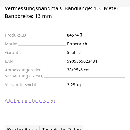
Vermessungsbandmaß. Bandlänge: 100 Meter.
Bandbreite: 13 mm
Produkt-ID
84574
Marke
Ermenrich
Garantie
5 Jahre
EAN
5905555023434
Abmessungen der
38x25x6 cm
Verpackung (LxBxH)
Versandgewicht
2.23 kg
Alle technischen Daten
Beschreibung
Technische Daten