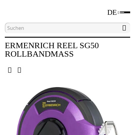
DE
Hauptseite
Katalog
Längenmessgeräte
V
ERMENRICH REEL SG50
ROLLBANDMASS