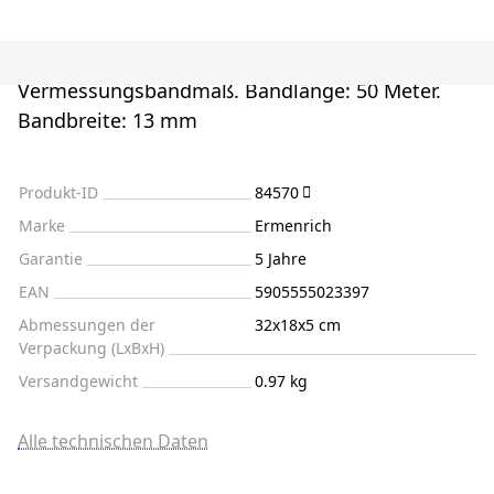
Vermessungsbandmaß. Bandlänge: 50 Meter.
Bandbreite: 13 mm
Produkt-ID
84570
Marke
Ermenrich
Garantie
5 Jahre
EAN
5905555023397
Abmessungen der
32x18x5 cm
Verpackung (LxBxH)
Versandgewicht
0.97 kg
Alle technischen Daten