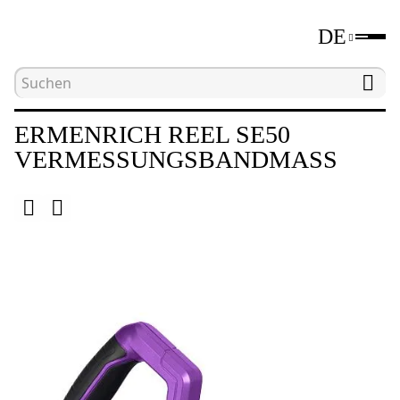
DE
Hauptseite
Katalog
Längenmessgeräte
V
ERMENRICH REEL SE50
VERMESSUNGSBANDMASS