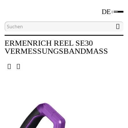
DE
Hauptseite
Katalog
Längenmessgeräte
V
ERMENRICH REEL SE30
VERMESSUNGSBANDMASS