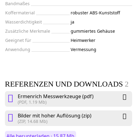
Bandmaßes
Koffermaterial
robuster ABS-Kunststoff
Wasserdichtigkeit
ja
Zusätzliche Merkmale
gummiertes Gehäuse
Geeignet für
Heimwerker
Anwendung
Vermessung
REFERENZEN UND DOWNLOADS
2
Ermenrich Messwerkzeuge (pdf)
(PDF, 1.19 Mb)
Bilder mit hoher Auflösung (zip)
(ZIP, 14.68 Mb)
Alle herunterladen · 15.87 Mb