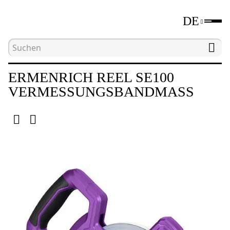
DE
Hauptseite
Katalog
Längenmessgeräte
V
ERMENRICH REEL SE100
VERMESSUNGSBANDMASS