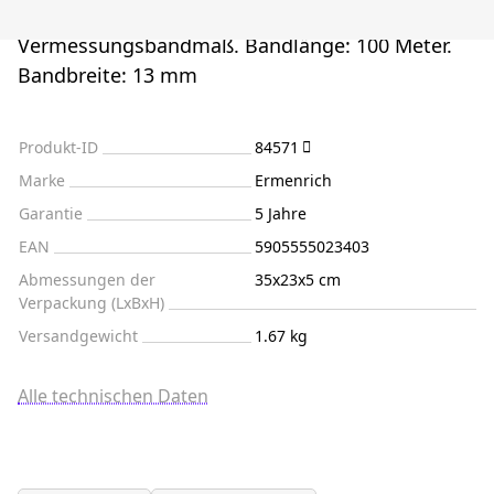
Vermessungsbandmaß. Bandlänge: 100 Meter.
Bandbreite: 13 mm
Produkt-ID
84571
Marke
Ermenrich
Garantie
5 Jahre
EAN
5905555023403
Abmessungen der
35x23x5 cm
Verpackung (LxBxH)
Versandgewicht
1.67 kg
Alle technischen Daten