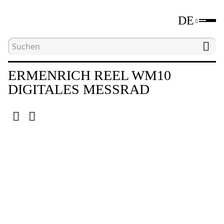
DE
Hauptseite
Katalog
Längenmessgeräte
M
ERMENRICH REEL WM10
DIGITALES MESSRAD