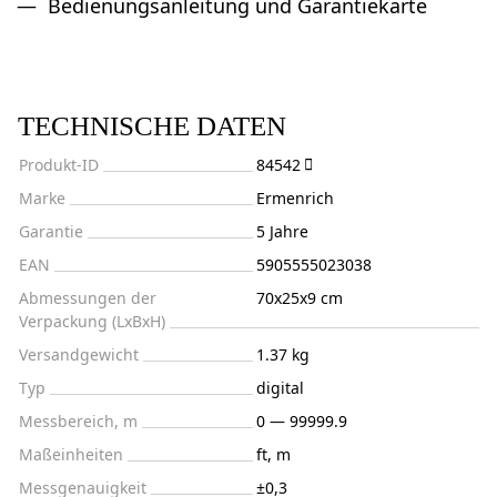
Bedienungsanleitung und Garantiekarte
TECHNISCHE DATEN
Produkt-ID
84542
Marke
Ermenrich
Garantie
5 Jahre
EAN
5905555023038
Abmessungen der
70x25x9 cm
Verpackung (LxBxH)
Versandgewicht
1.37 kg
Typ
digital
Messbereich, m
0 — 99999.9
Maßeinheiten
ft, m
Messgenauigkeit
±0,3