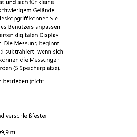
t und sich für kleine
schwierigem Gelände
leskopgriff können Sie
des Benutzers anpassen.
rten digitalen Display
. Die Messung beginnt,
d subtrahiert, wenn sich
f können die Messungen
den (5 Speicherplätze).
 betrieben (nicht
d verschleißfester
99,9 m