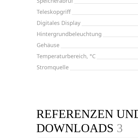
Speicherabruf
Teleskopgriff
Digitales Display
Hintergrundbeleuchtung
Gehäuse
Temperaturbereich, °C
Stromquelle
REFERENZEN UN
DOWNLOADS
3