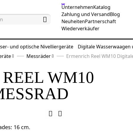
Unternehmen
Katalog
Zahlung und Versand
Blog
Neuheiten
Partnerschaft
Wiederverkäufer
ser- und optische Nivelliergeräte
Digitale Wasserwaagen
eräte
Messräder
Ermenrich Reel WM10 Digital
 REEL WM10
MESSRAD
ades: 16 cm.