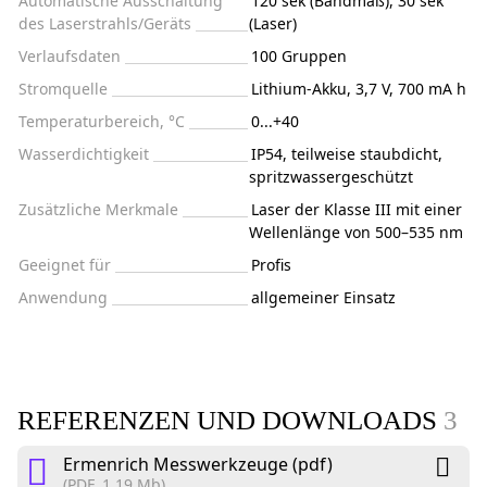
Automatische Ausschaltung
120 sek (Bandmaß), 30 sek
des Laserstrahls/Geräts
(Laser)
Verlaufsdaten
100 Gruppen
Stromquelle
Lithium-Akku, 3,7 V, 700 mA h
Temperaturbereich, °C
0...+40
Wasserdichtigkeit
IP54, teilweise staubdicht,
spritzwassergeschützt
Zusätzliche Merkmale
Laser der Klasse III mit einer
Wellenlänge von 500–535 nm
Geeignet für
Profis
Anwendung
allgemeiner Einsatz
REFERENZEN UND DOWNLOADS
3
Ermenrich Messwerkzeuge (pdf)
(PDF, 1.19 Mb)