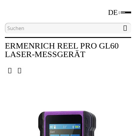
DE
Hauptseite
Katalog
Längenmessgeräte
L
ERMENRICH REEL PRO GL60
LASER-MESSGERÄT