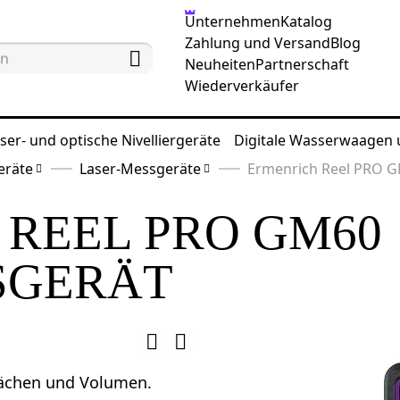
Unternehmen
Katalog
Zahlung und Versand
Blog
Neuheiten
Partnerschaft
Wiederverkäufer
ser- und optische Nivelliergeräte
Digitale Wasserwaagen
eräte
Laser-Messgeräte
Ermenrich Reel PRO G
REEL PRO GM60
SGERÄT
lächen und Volumen.