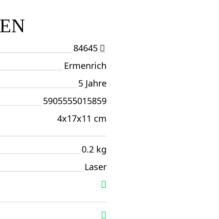
TEN
84645
Ermenrich
5 Jahre
5905555015859
4x17x11 cm
0.2 kg
Laser