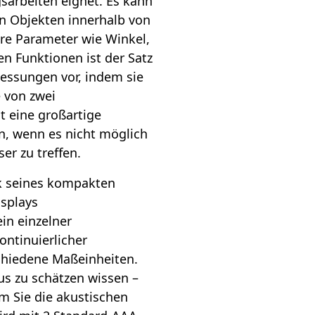
sarbeiten eignet. Es kann
n Objekten innerhalb von
re Parameter wie Winkel,
en Funktionen ist der Satz
essungen vor, indem sie
 von zwei
t eine großartige
 wenn es nicht möglich
er zu treffen.
k seines kompakten
isplays
in einzelner
ntinuierlicher
hiedene Maßeinheiten.
s zu schätzen wissen –
dem Sie die akustischen