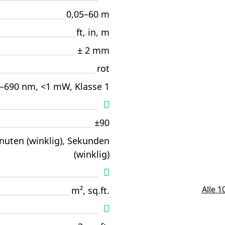
0,05–60 m
ft, in, m
± 2 mm
rot
–690 nm, <1 mW, Klasse 1
±90
nuten (winklig), Sekunden
(winklig)
Alle 
m², sq.ft.