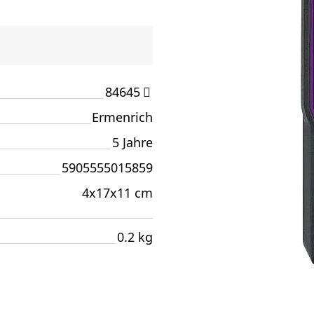
84645
Ermenrich
5 Jahre
5905555015859
4x17x11 cm
0.2 kg