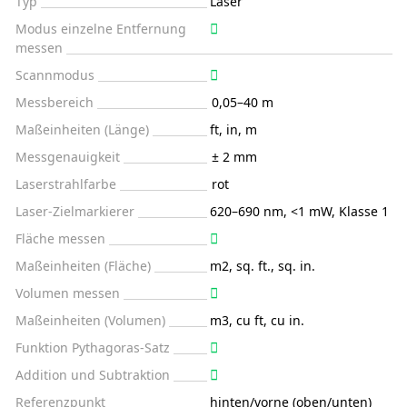
Typ
Laser
Modus einzelne Entfernung
messen
Scannmodus
Messbereich
0,05–40 m
Maßeinheiten (Länge)
ft, in, m
Messgenauigkeit
± 2 mm
Laserstrahlfarbe
rot
Laser-Zielmarkierer
620–690 nm, <1 mW, Klasse 1
Fläche messen
Maßeinheiten (Fläche)
m2, sq. ft., sq. in.
Volumen messen
Maßeinheiten (Volumen)
m3, cu ft, cu in.
Funktion Pythagoras-Satz
Addition und Subtraktion
Referenzpunkt
hinten/vorne (oben/unten)