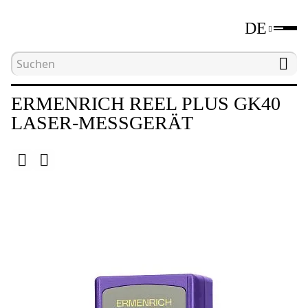
DE
Hauptseite
Katalog
Längenmessgeräte
L
ERMENRICH REEL PLUS GK40
LASER-MESSGERÄT