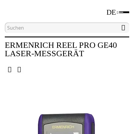
DE
Hauptseite
Katalog
Längenmessgeräte
L
ERMENRICH REEL PRO GE40
LASER-MESSGERÄT