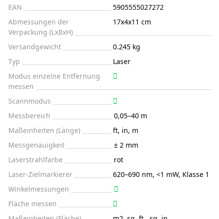
EAN
5905555027272
Abmessungen der
17x4x11 cm
Verpackung (LxBxH)
Versandgewicht
0.245 kg
Typ
Laser
Modus einzelne Entfernung
messen
Scannmodus
Messbereich
0,05–40 m
Maßeinheiten (Länge)
ft, in, m
Messgenauigkeit
± 2 mm
Laserstrahlfarbe
rot
Laser-Zielmarkierer
620–690 nm, <1 mW, Klasse 1
Winkelmessungen
Fläche messen
Maßeinheiten (Fläche)
m2, sq. ft., sq. in.