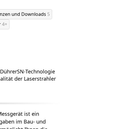
enzen und Downloads
5
r
4+
 DührerSN-Technologie
lität der Laserstrahler
essgerät ist ein
fgaben im Bau- und