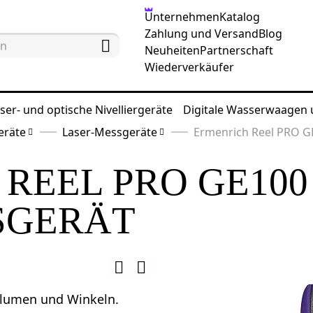
Unternehmen
Katalog
Zahlung und Versand
Blog
Neuheiten
Partnerschaft
Wiederverkäufer
ser- und optische Nivelliergeräte
Digitale Wasserwaagen
eräte
Laser-Messgeräte
Ermenrich Reel PRO G
REEL PRO GE100
SGERÄT
olumen und Winkeln.