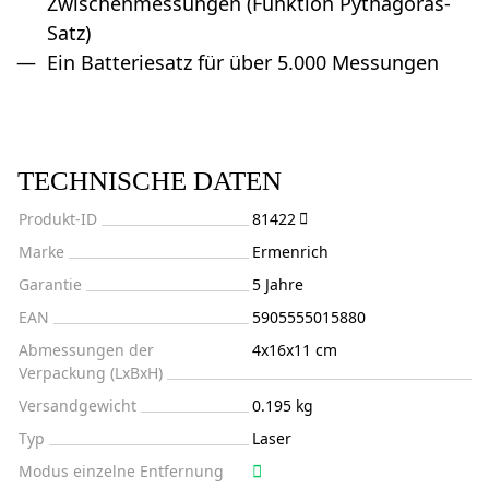
Zwischenmessungen (Funktion Pythagoras-
Satz)
Ein Batteriesatz für über 5.000 Messungen
TECHNISCHE DATEN
Produkt-ID
81422
Marke
Ermenrich
Garantie
5 Jahre
EAN
5905555015880
Abmessungen der
4x16x11 cm
Verpackung (LxBxH)
Versandgewicht
0.195 kg
Typ
Laser
Modus einzelne Entfernung