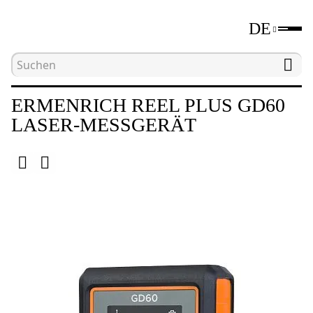
DE
Hauptseite
Katalog
Längenmessgeräte
L
ERMENRICH REEL PLUS GD60
LASER-MESSGERÄT