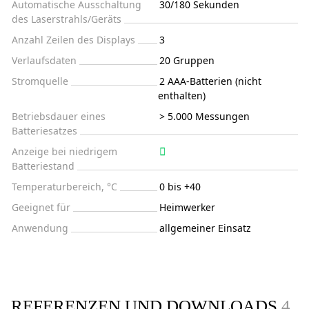
Automatische Ausschaltung
30/180 Sekunden
des Laserstrahls/Geräts
Anzahl Zeilen des Displays
3
Verlaufsdaten
20 Gruppen
Stromquelle
2 AAA-Batterien (nicht
enthalten)
Betriebsdauer eines
> 5.000 Messungen
Batteriesatzes
Anzeige bei niedrigem
Batteriestand
Temperaturbereich, °C
0 bis +40
Geeignet für
Heimwerker
Anwendung
allgemeiner Einsatz
REFERENZEN UND DOWNLOADS
4