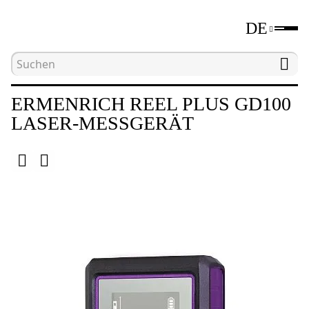
DE
Hauptseite
Katalog
Längenmessgeräte
L
ERMENRICH REEL PLUS GD100
LASER-MESSGERÄT