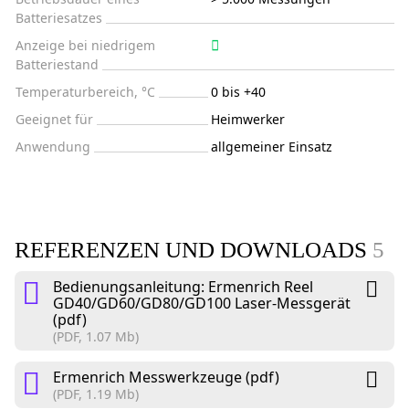
Batteriesatzes
Anzeige bei niedrigem
Batteriestand
Temperaturbereich, °C
0 bis +40
Geeignet für
Heimwerker
Anwendung
allgemeiner Einsatz
REFERENZEN UND DOWNLOADS
5
Bedienungsanleitung: Ermenrich Reel
GD40/GD60/GD80/GD100 Laser-Messgerät
(pdf)
(PDF, 1.07 Mb)
Ermenrich Messwerkzeuge (pdf)
(PDF, 1.19 Mb)