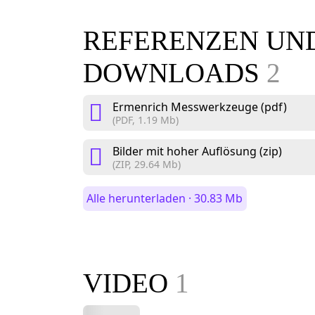
REFERENZEN UN
DOWNLOADS
2
Ermenrich Messwerkzeuge (pdf)
(PDF, 1.19 Mb)
Bilder mit hoher Auflösung (zip)
(ZIP, 29.64 Mb)
Alle herunterladen · 30.83 Mb
VIDEO
1