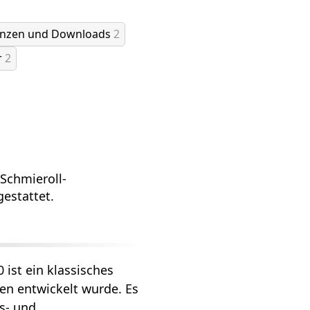
enzen und Downloads
2
r
2
Schmieroll-
estattet.
ist ein klassisches
en entwickelt wurde. Es
gs- und