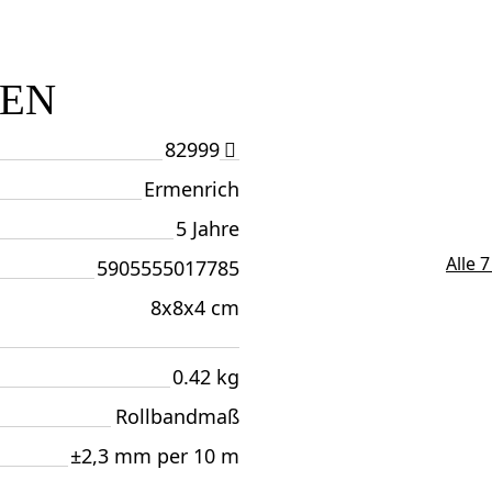
TEN
82999
Ermenrich
5 Jahre
Alle 
5905555017785
8x8x4 cm
0.42 kg
Rollbandmaß
±2,3 mm per 10 m