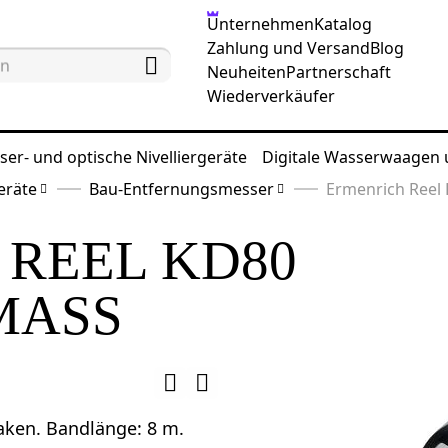
Unternehmen
Katalog
Zahlung und Versand
Blog
Neuheiten
Partnerschaft
Wiederverkäufer
ser- und optische Nivelliergeräte
Digitale Wasserwaagen
eräte
Bau-Entfernungsmesser
Ermenrich Reel
REEL KD80
MASS
aken. Bandlänge: 8 m.