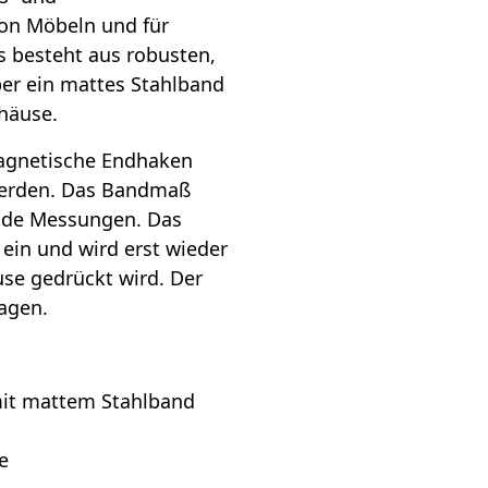
on Möbeln und für
s besteht aus robusten,
ber ein mattes Stahlband
häuse.
magnetische Endhaken
 werden. Das Bandmaß
nde Messungen. Das
ein und wird erst wieder
se gedrückt wird. Der
ragen.
mit mattem Stahlband
e