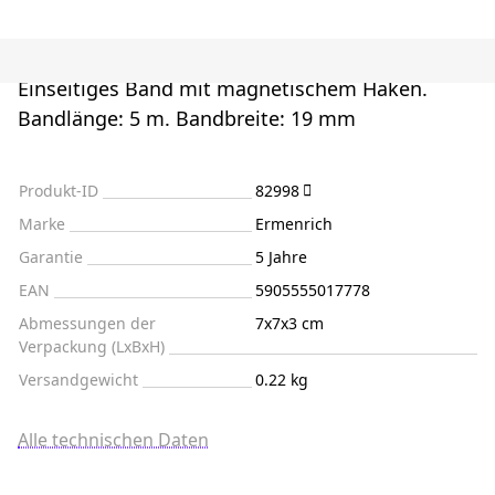
Einseitiges Band mit magnetischem Haken.
Bandlänge: 5 m. Bandbreite: 19 mm
Produkt-ID
82998
Marke
Ermenrich
Garantie
5 Jahre
EAN
5905555017778
Abmessungen der
7x7x3 cm
Verpackung (LxBxH)
Versandgewicht
0.22 kg
Alle technischen Daten