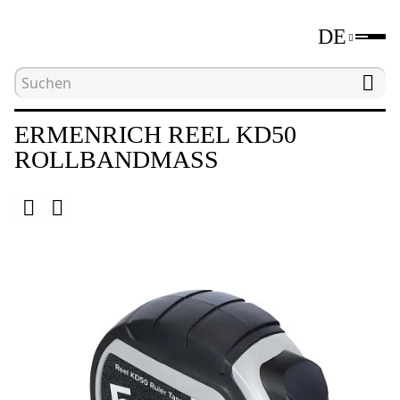
DE
Hauptseite
Katalog
Längenmessgeräte
B
ERMENRICH REEL KD50
ROLLBANDMASS