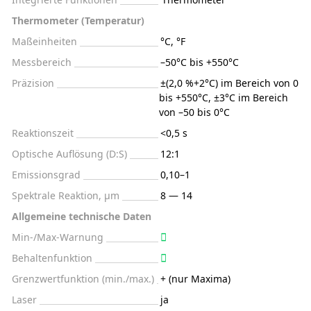
Thermometer (Temperatur)
Maßeinheiten
°C, °F
Messbereich
–50°C bis +550°C
Präzision
±(2,0 %+2°C) im Bereich von 0
bis +550°C, ±3°C im Bereich
von –50 bis 0°C
Reaktionszeit
<0,5 s
Optische Auflösung (D:S)
12:1
Emissionsgrad
0,10–1
Spektrale Reaktion, μm
8 — 14
Allgemeine technische Daten
Min-/Max-Warnung
Behaltenfunktion
Grenzwertfunktion (min./max.)
+ (nur Maxima)
Laser
ja