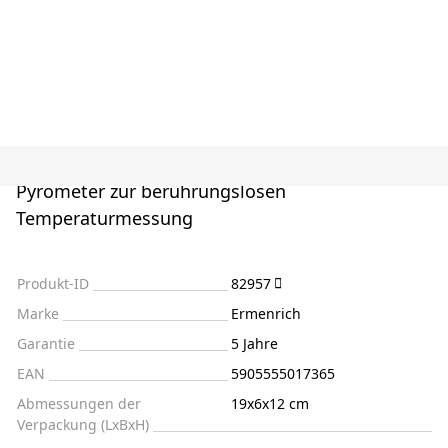
Pyrometer zur berührungslosen
Temperaturmessung
Produkt-ID
82957
Marke
Ermenrich
Garantie
5 Jahre
EAN
5905555017365
Abmessungen der
19x6x12 cm
Verpackung (LxBxH)