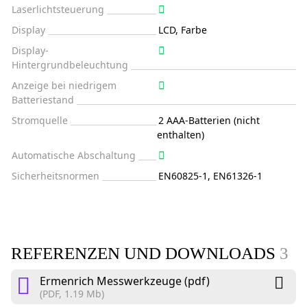
Laserlichtsteuerung
Display
LCD, Farbe
Display-
Hintergrundbeleuchtung
Anzeige bei niedrigem
Batteriestand
Stromquelle
2 AAA-Batterien (nicht
enthalten)
Automatische Abschaltung
Sicherheitsnormen
EN60825-1, EN61326-1
REFERENZEN UND DOWNLOADS
3
Ermenrich Messwerkzeuge (pdf)
(PDF, 1.19 Mb)