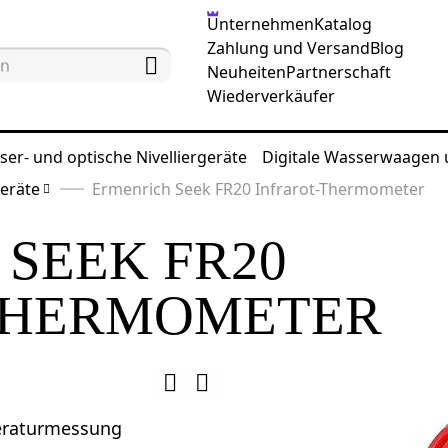
Unternehmen
Katalog
Zahlung und Versand
Blog
Neuheiten
Partnerschaft
Wiederverkäufer
ser- und optische Nivelliergeräte
Digitale Wasserwaagen
eräte
Ermenrich Seek FR20 Infrarot-Thermometer
SEEK FR20
THERMOMETER
eraturmessung