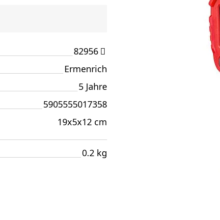
82956
Ermenrich
5 Jahre
5905555017358
19x5x12 cm
0.2 kg