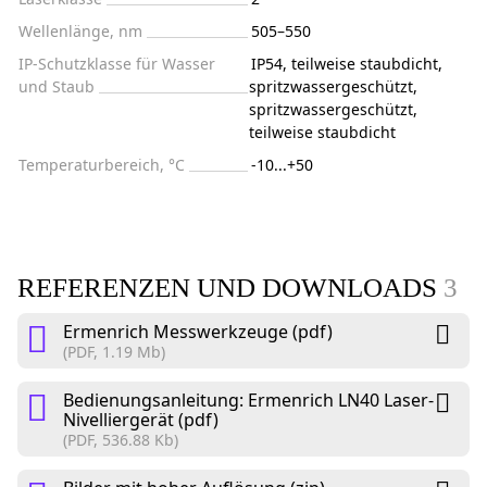
Wellenlänge, nm
505–550
IP-Schutzklasse für Wasser
IP54, teilweise staubdicht,
und Staub
spritzwassergeschützt,
spritzwassergeschützt,
teilweise staubdicht
Temperaturbereich, °C
-10...+50
REFERENZEN UND DOWNLOADS
3
Ermenrich Messwerkzeuge (pdf)
(PDF, 1.19 Mb)
Bedienungsanleitung: Ermenrich LN40 Laser-
Nivelliergerät (pdf)
(PDF, 536.88 Kb)