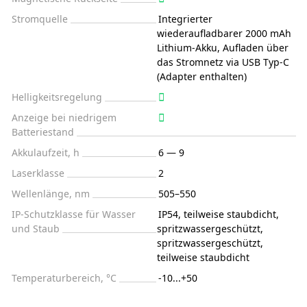
Stromquelle
Integrierter
wiederaufladbarer 2000 mAh
Lithium-Akku, Aufladen über
das Stromnetz via USB Typ-C
(Adapter enthalten)
Helligkeitsregelung
Anzeige bei niedrigem
Batteriestand
Akkulaufzeit, h
6 — 9
Laserklasse
2
Wellenlänge, nm
505–550
IP-Schutzklasse für Wasser
IP54, teilweise staubdicht,
und Staub
spritzwassergeschützt,
spritzwassergeschützt,
teilweise staubdicht
Temperaturbereich, °C
-10...+50