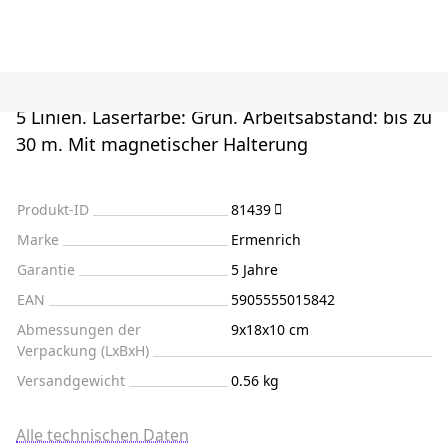
5 Linien. Laserfarbe: Grün. Arbeitsabstand: bis zu
30 m. Mit magnetischer Halterung
Produkt-ID
81439
Marke
Ermenrich
Garantie
5 Jahre
EAN
5905555015842
Abmessungen der
9x18x10 cm
Verpackung (LxBxH)
Versandgewicht
0.56 kg
Alle technischen Daten