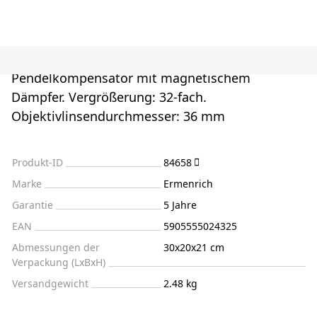
Pendelkompensator mit magnetischem
Dämpfer. Vergrößerung: 32-fach.
Objektivlinsendurchmesser: 36 mm
Produkt-ID
84658
Marke
Ermenrich
Garantie
5 Jahre
EAN
5905555024325
Abmessungen der
30x20x21 cm
Verpackung (LxBxH)
Versandgewicht
2.48 kg