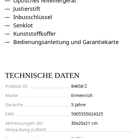
Optisches Nivelliergerät
Justierstift
Inbusschlüssel
Senklot
Kunststoffkoffer
Bedienungsanleitung und Garantiekarte
TECHNISCHE DATEN
Produkt-ID
84658
Marke
Ermenrich
Garantie
5 Jahre
EAN
5905555024325
Abmessungen der
30x20x21 cm
Verpackung (LxBxH)