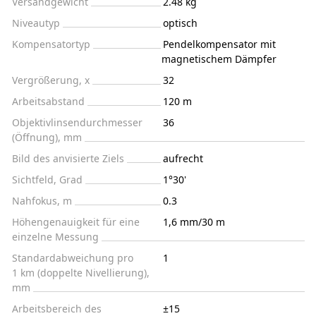
Versandgewicht
2.48 kg
Niveautyp
optisch
Kompensatortyp
Pendelkompensator mit
magnetischem Dämpfer
Vergrößerung, x
32
Arbeitsabstand
120 m
Objektivlinsendurchmesser
36
(Öffnung), mm
Bild des anvisierte Ziels
aufrecht
Sichtfeld, Grad
1°30'
Nahfokus, m
0.3
Höhengenauigkeit für eine
1,6 mm/30 m
einzelne Messung
Standardabweichung pro
1
1 km (doppelte Nivellierung),
mm
Arbeitsbereich des
±15