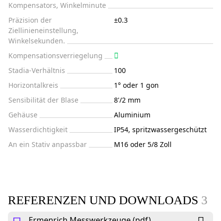
Kompensators, Winkelminute
Präzision der
±0.3
Ziellinieneinstellung,
Winkelsekunden.
Kompensationsverriegelung
Stadia-Verhältnis
100
Horizontalkreis
1° oder 1 gon
Sensibilität der Blase
8'/2 mm
Gehäuse
Aluminium
Wasserdichtigkeit
IP54, spritzwassergeschützt
An ein Stativ anpassbar
M16 oder 5/8 Zoll
REFERENZEN UND DOWNLOADS
3
Ermenrich Messwerkzeuge (pdf)