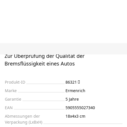
Zur Überprüfung der Qualität der
Bremsflüssigkeit eines Autos
Produkt-ID
86321
Marke
Ermenrich
Garantie
5 Jahre
EAN
5905555027340
Abmessungen der
18x4x3 cm
Verpackung (LxBxH)