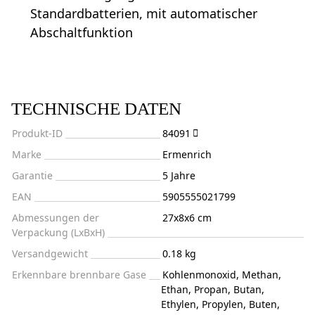
Standardbatterien, mit automatischer
Abschaltfunktion
TECHNISCHE DATEN
Produkt-ID
84091
Marke
Ermenrich
Garantie
5 Jahre
EAN
5905555021799
Abmessungen der
27x8x6 cm
Verpackung (LxBxH)
Versandgewicht
0.18 kg
Erkennbare brennbare Gase
Kohlenmonoxid, Methan,
Ethan, Propan, Butan,
Ethylen, Propylen, Buten,