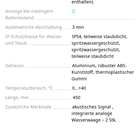
enthalten)
Anzeige bei niedrigem
Batteriestand
Automatische Abschaltung
3 min
IP-Schutzklasse für Wasser
IP54, teilweise staubdicht,
und Staub
spritzwassergeschützt,
spritzwassergeschützt,
teilweise staubdicht
Gehäuse
Aluminium, robuster ABS-
Kunststoff, thermoplastischer
Gummi
Temperaturbereich, °C
0...+40
Länge, mm
450
Zusätzliche Merkmale
akustisches Signal ,
integrierte analoge
Wasserwaage – 2 Stk.