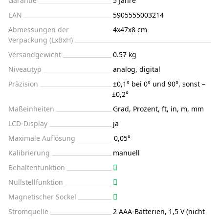
Garantie
5 Jahre
EAN
5905555003214
Abmessungen der
4x47x8 cm
Verpackung (LxBxH)
Versandgewicht
0.57 kg
Niveautyp
analog, digital
Präzision
±0,1° bei 0° und 90°, sonst –
±0,2°
Maßeinheiten
Grad, Prozent, ft, in, m, mm
LCD-Display
ja
Maximale Auflösung
0,05°
Kalibrierung
manuell
Behaltenfunktion
Nullstellfunktion
Magnetischer Sockel
Stromquelle
2 AAA-Batterien, 1,5 V (nicht