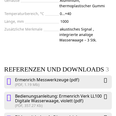
Gehäuse
Aluminium,
thermoplastischer Gummi
Temperaturbereich, °C
0...+40
Länge, mm
1000
Zusätzliche Merkmale
akustisches Signal ,
integrierte analoge
Wasserwaage – 3 Stk.
REFERENZEN UND DOWNLOADS
3
Ermenrich Messwerkzeuge (pdf)
(PDF, 1.19 Mb)
Bedienungsanleitung: Ermenrich Verk LL100
Digitale Wasserwaage, violett (pdf)
(PDF, 357.27 Kb)