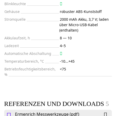
Blinkleuchte
Gehäuse
robuster ABS-Kunststoff
Stromquelle
2000 mAh Akku, 3,7 V; laden
über Micro-USB-Kabel
(enthalten)
Akkulaufzeit, h
8 — 10
Ladezeit
4–5
Automatische Abschaltung
Temperaturbereich, °C
-10...+45
Betriebsfeuchtigkeitsbereich,
<75
%
REFERENZEN UND DOWNLOADS
5
Ermenrich Messwerkzeuge (pdf)