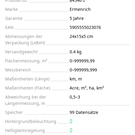
Produkt-ID
84546
Marke
Ermenrich
Garantie
5 Jahre
EAN
5905555023076
Abmessungen der
24x15x5 cm
Verpackung (LxBxH)
Versandgewicht
0.4 kg
Flächenmessung, m²
0–999999,99
Messbereich
0–999999,999
Maßeinheiten (Länge)
km, m
Maßeinheiten (Fläche)
Acre, m², ha, km²
Abweichung bei der
0,5–3
Längenmessung, m
Speicher
99 Datensätze
Hintergrundbeleuchtung
Helligkeitsregelung