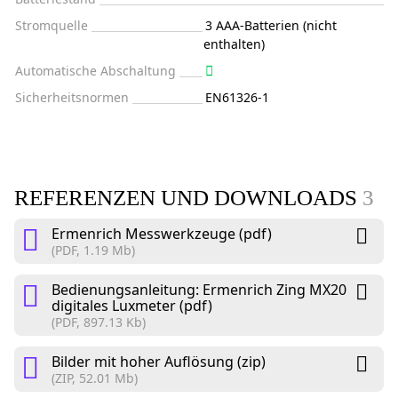
Stromquelle
3 AAA-Batterien (nicht
enthalten)
Automatische Abschaltung
Sicherheitsnormen
EN61326-1
REFERENZEN UND DOWNLOADS
3
Ermenrich Messwerkzeuge (pdf)
(PDF, 1.19 Mb)
Bedienungsanleitung: Ermenrich Zing MX20
digitales Luxmeter (pdf)
(PDF, 897.13 Kb)
Bilder mit hoher Auflösung (zip)
(ZIP, 52.01 Mb)