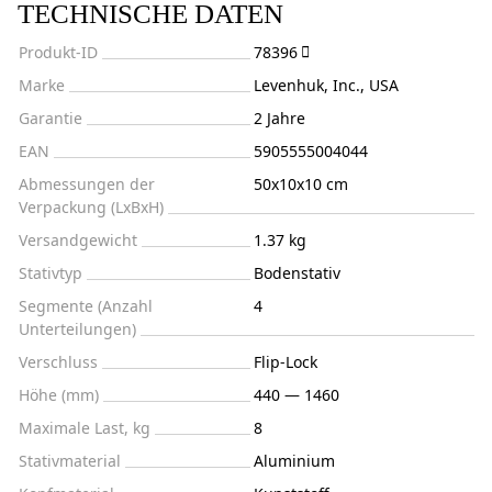
TECHNISCHE DATEN
Produkt-ID
78396
Marke
Levenhuk, Inc., USA
Garantie
2 Jahre
EAN
5905555004044
Abmessungen der
50x10x10 cm
Verpackung (LxBxH)
Versandgewicht
1.37 kg
Stativtyp
Bodenstativ
Segmente (Anzahl
4
Unterteilungen)
Verschluss
Flip-Lock
Höhe (mm)
440 — 1460
Maximale Last, kg
8
Stativmaterial
Aluminium