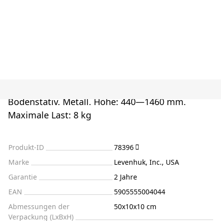
Bodenstativ. Metall. Höhe: 440—1460 mm.
Maximale Last: 8 kg
Produkt-ID
78396
Marke
Levenhuk, Inc., USA
Garantie
2 Jahre
EAN
5905555004044
Abmessungen der
50x10x10 cm
Verpackung (LxBxH)