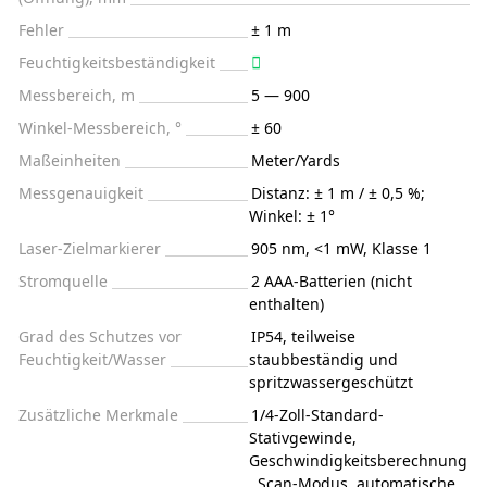
Fehler
± 1 m
Feuchtigkeitsbeständigkeit
Messbereich, m
5 — 900
Winkel-Messbereich, °
± 60
Maßeinheiten
Meter/Yards
Messgenauigkeit
Distanz: ± 1 m / ± 0,5 %;
Winkel: ± 1°
Laser-Zielmarkierer
905 nm, <1 mW, Klasse 1
Stromquelle
2 AAA-Batterien (nicht
enthalten)
Grad des Schutzes vor
IP54, teilweise
Feuchtigkeit/Wasser
staubbeständig und
spritzwassergeschützt
Zusätzliche Merkmale
1/4-Zoll-Standard-
Stativgewinde,
Geschwindigkeitsberechnung
, Scan-Modus, automatische