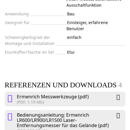
Ausschaltfunktion
Anwendung
Bau
Geeignet für
Einsteiger, erfahrene
Benutzer
Schwierigkeitsgrad der
einfach
Montage und Installation
Etui/Koffer/Tasche im Set
Etui
REFERENZEN UND DOWNLOADS
4
Ermenrich Messwerkzeuge (pdf)
(PDF, 1.19 Mb)
Bedienungsanleitung: Ermenrich
LR600/LR900/LR1500 Laser-
Entfernungsmesser für das Gelände (pdf)