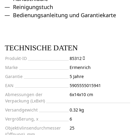
Reinigungstuch
Bedienungsanleitung und Garantiekarte
TECHNISCHE DATEN
Produkt-ID
85312
Marke
Ermenrich
Garantie
5 Jahre
EAN
5905555015941
Abmessungen der
6x14x10 cm
Verpackung (LxBxH)
Versandgewicht
0.32 kg
Vergrößerung, x
6
Objektivlinsendurchmesser
25
(Öffnung), mm