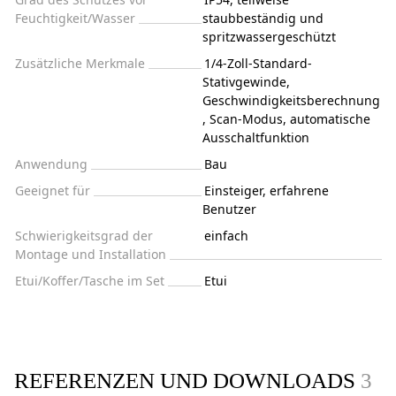
Feuchtigkeit/Wasser
staubbeständig und
spritzwassergeschützt
Zusätzliche Merkmale
1/4-Zoll-Standard-
Stativgewinde,
Geschwindigkeitsberechnung
, Scan-Modus, automatische
Ausschaltfunktion
Anwendung
Bau
Geeignet für
Einsteiger, erfahrene
Benutzer
Schwierigkeitsgrad der
einfach
Montage und Installation
Etui/Koffer/Tasche im Set
Etui
REFERENZEN UND DOWNLOADS
3