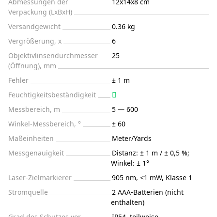
Abmessungen der
12x14x8 cm
Verpackung (LxBxH)
Versandgewicht
0.36 kg
Vergrößerung, x
6
Objektivlinsendurchmesser
25
(Öffnung), mm
Fehler
± 1 m
Feuchtigkeitsbeständigkeit
Messbereich, m
5 — 600
Winkel-Messbereich, °
± 60
Maßeinheiten
Meter/Yards
Messgenauigkeit
Distanz: ± 1 m / ± 0,5 %;
Winkel: ± 1°
Laser-Zielmarkierer
905 nm, <1 mW, Klasse 1
Stromquelle
2 AAA-Batterien (nicht
enthalten)
Grad des Schutzes vor
IP54, teilweise