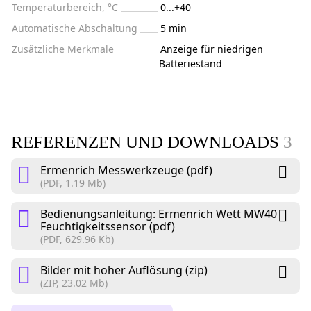
Temperaturbereich, °C
0...+40
Automatische Abschaltung
5 min
Zusätzliche Merkmale
Anzeige für niedrigen
Batteriestand
REFERENZEN UND DOWNLOADS
3
Ermenrich Messwerkzeuge (pdf)
(PDF, 1.19 Mb)
Bedienungsanleitung: Ermenrich Wett MW40
Feuchtigkeitssensor (pdf)
(PDF, 629.96 Kb)
Bilder mit hoher Auflösung (zip)
(ZIP, 23.02 Mb)