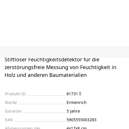
Stiftloser Feuchtigkeitsdetektor für die
zerstörungsfreie Messung von Feuchtigkeit in
Holz und anderen Baumaterialien
Produkt-ID
81731
Marke
Ermenrich
Garantie
5 Jahre
EAN
5905555003283
Abmessungen der
4x17x8 cm