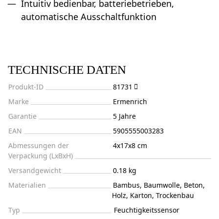
Intuitiv bedienbar, batteriebetrieben,
automatische Ausschaltfunktion
TECHNISCHE DATEN
Produkt-ID
81731
Marke
Ermenrich
Garantie
5 Jahre
EAN
5905555003283
Abmessungen der
4x17x8 cm
Verpackung (LxBxH)
Versandgewicht
0.18 kg
Materialien
Bambus, Baumwolle, Beton,
Holz, Karton, Trockenbau
Typ
Feuchtigkeitssensor