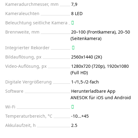
Kameradurchmesser, mm
7,9
Kameraleuchten
8 LED
Beleuchtung seitliche Kamera
Brennweite, mm
20–100 (Frontkamera), 20–50
(Seitenkamera)
Integrierter Rekorder
Bildauflösung, px
2560х1440 (2K)
Video-Auflösung, px
1280x720 (720p), 1920x1080
(Full HD)
Digitale Vergrößerung
1-/1,5-/2-fach
Software
Herunterladbare App
ANESOK für iOS und Android
Wi-Fi
Temperaturbereich, °C
-10...+45
Akkulaufzeit, h
2.5