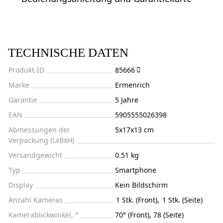
TECHNISCHE DATEN
Produkt-ID
85666
Marke
Ermenrich
Garantie
5 Jahre
EAN
5905555026398
Abmessungen der
5x17x13 cm
Verpackung (LxBxH)
Versandgewicht
0.51 kg
Typ
Smartphone
Display
Kein Bildschirm
Anzahl Kameras
1 Stk. (Front)
,
1 Stk. (Seite)
Kamerablickwinkel, °
70° (Front), 78 (Seite)