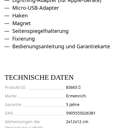
Lightning-Adapter (für Apple-Geräte)
Micro-USB-Adapter
Haken
Magnet
Seitenspiegelhalterung
Fixierung
Bedienungsanleitung und Garantiekarte
TECHNISCHE DATEN
Produkt-ID
85665
Marke
Ermenrich
Garantie
5 Jahre
EAN
5905555026381
Abmessungen der
2x12x12 cm
Verpackung (LxBxH)