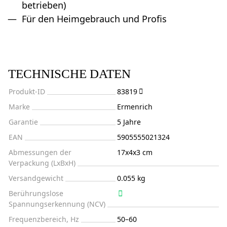
betrieben)
Für den Heimgebrauch und Profis
TECHNISCHE DATEN
Produkt-ID
83819
Marke
Ermenrich
Garantie
5 Jahre
EAN
5905555021324
Abmessungen der
17x4x3 cm
Verpackung (LxBxH)
Versandgewicht
0.055 kg
Berührungslose
Spannungserkennung (NCV)
Frequenzbereich, Hz
50–60