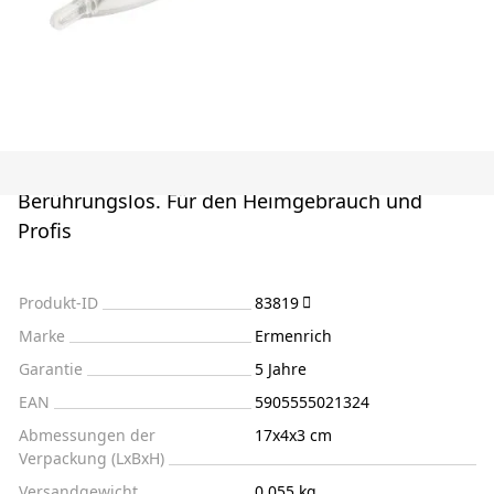
Berührungslos. Für den Heimgebrauch und
Profis
Produkt-ID
83819
Marke
Ermenrich
Garantie
5 Jahre
EAN
5905555021324
Abmessungen der
17x4x3 cm
Verpackung (LxBxH)
Versandgewicht
0.055 kg