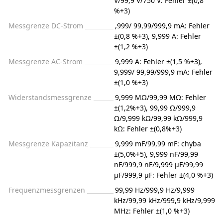
V/99,9 V/750 V: Fehler ±(0,8
%+3)
Messgrenze DC-Strom
,999/ 99,99/999,9 mA: Fehler
±(0,8 %+3), 9,999 A: Fehler
±(1,2 %+3)
Messgrenze AC-Strom
9,999 A: Fehler ±(1,5 %+3),
9,999/ 99,99/999,9 mA: Fehler
±(1,0 %+3)
Widerstandsmessgrenze
9,999 MΩ/99,99 MΩ: Fehler
±(1,2%+3), 99,99 Ω/999,9
Ω/9,999 kΩ/99,99 kΩ/999,9
kΩ: Fehler ±(0,8%+3)
Messgrenze Kapazitanz
9,999 mF/99,99 mF: chyba
±(5,0%+5), 9,999 nF/99,99
nF/999,9 nF/9,999 µF/99,99
µF/999,9 µF: Fehler ±(4,0 %+3)
Frequenzmessgrenzen
99,99 Hz/999,9 Hz/9,999
kHz/99,99 kHz/999,9 kHz/9,999
MHz: Fehler ±(1,0 %+3)