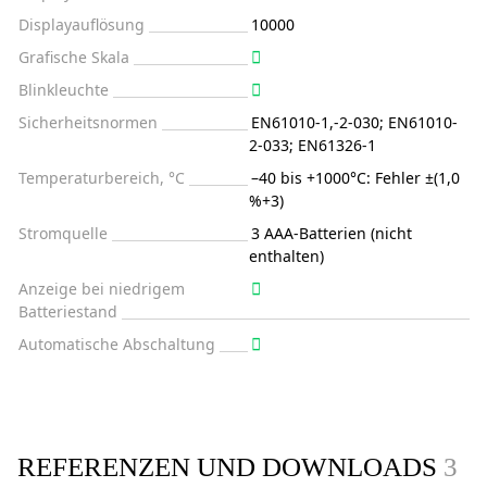
Displayauflösung
10000
Grafische Skala
Blinkleuchte
Sicherheitsnormen
EN61010-1,-2-030; EN61010-
2-033; EN61326-1
Temperaturbereich, °C
–40 bis +1000°C: Fehler ±(1,0
%+3)
Stromquelle
3 AAA-Batterien (nicht
enthalten)
Anzeige bei niedrigem
Batteriestand
Automatische Abschaltung
REFERENZEN UND DOWNLOADS
3