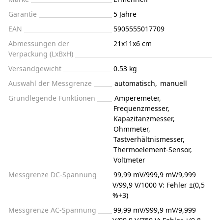
Garantie
5 Jahre
EAN
5905555017709
Abmessungen der
21x11x6 cm
Verpackung (LxBxH)
Versandgewicht
0.53 kg
Auswahl der Messgrenze
automatisch
,
manuell
Grundlegende Funktionen
Amperemeter
,
Frequenzmesser
,
Kapazitanzmesser
,
Ohmmeter
,
Tastverhältnismesser
,
Thermoelement-Sensor
,
Voltmeter
Messgrenze DC-Spannung
99,99 mV/999,9 mV/9,999
V/99,9 V/1000 V: Fehler ±(0,5
%+3)
Messgrenze AC-Spannung
99,99 mV/999,9 mV/9,999