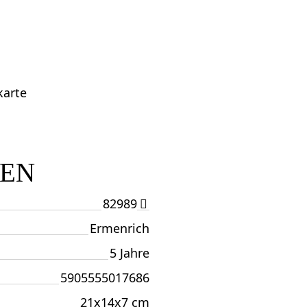
karte
TEN
82989
Ermenrich
5 Jahre
5905555017686
21x14x7 cm