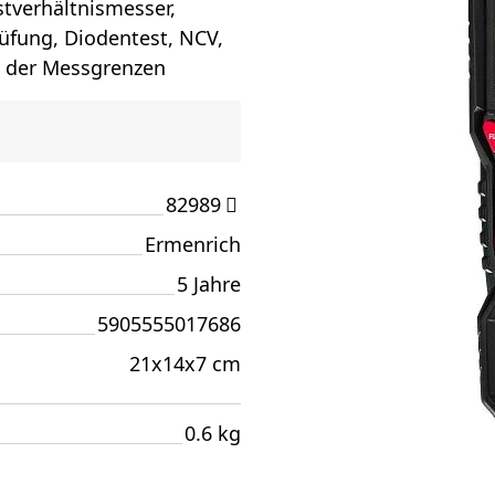
tverhältnismesser,
fung, Diodentest, NCV,
g der Messgrenzen
82989
Ermenrich
5 Jahre
5905555017686
21x14x7 cm
0.6 kg