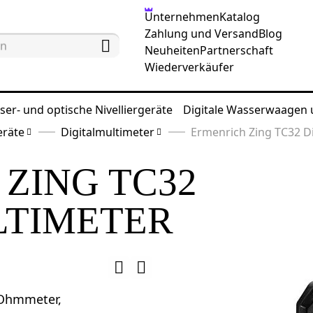
Unternehmen
Katalog
Zahlung und Versand
Blog
Neuheiten
Partnerschaft
Wiederverkäufer
ser- und optische Nivelliergeräte
Digitale Wasserwaagen
eräte
Digitalmultimeter
Ermenrich Zing TC32 D
ZING TC32
LTIMETER
 Ohmmeter,