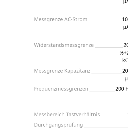
µ
Messgrenze AC-Strom
10
µ
Widerstandsmessgrenze
2
%+2
kΩ
Messgrenze Kapazitanz
20
µ
Frequenzmessgrenzen
200 
Messbereich Tastverhältnis
Durchgangsprüfung